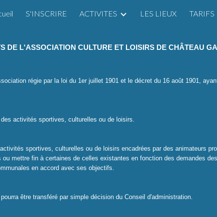
ueil
S'INSCRIRE
ACTIVITES
LES LIEUX
TARIFS
ip to main content
Skip to navigat
S DE L'ASSOCIATION CULTURE ET LOISIRS DE CHÂTEAU G
ciation régie par la loi du 1er juillet 1901 et le décret du 16 août 1901, ayant
es activités sportives, culturelles ou de loisirs.
ctivités sportives, culturelles ou de loisirs enca­drées par des animateurs p
és ou mettre fin à certaines de celles existantes en fonction des demandes des
 communales en accord avec ses objectifs.
l pourra être transféré par simple décision du Conseil d'administration.