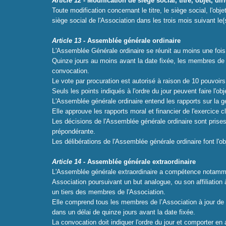
Article 12
- Modification de siège social, titre, objet, dir
Toute modification concernant le titre, le siège social, l'ob
siège social de l'Asso­ciation dans les trois mois suivant le
Article 13
- Assemblée générale ordinaire
L'Assemblée Générale ordinaire se réunit au moins une fois 
Quinze jours au moins avant la date fixée, les membres de l'
convocation.
Le vote par procuration est autorisé à raison de 10 pouvoi
Seuls les points indiqués à l'ordre du jour peuvent faire l'obj
L'Assemblée générale ordinaire entend les rapports sur la ges
Elle approuve les rapports moral et financier de l'exercice c
Les décisions de l'Assemblée générale ordinaire sont prises
prépondérante.
Les délibérations de l'Assemblée générale ordinaire font l'ob
Article 14
- Assemblée générale extraordinaire
L'Assemblée générale extraordinaire a compétence notamment p
Association pour­suivant un but analogue, ou son affiliation
un tiers des membres de l'Association.
Elle comprend tous les membres de l’Association à jour de l
dans un délai de quinze jours avant la date fixée.
La convocation doit indiquer l'ordre du jour et comporter en