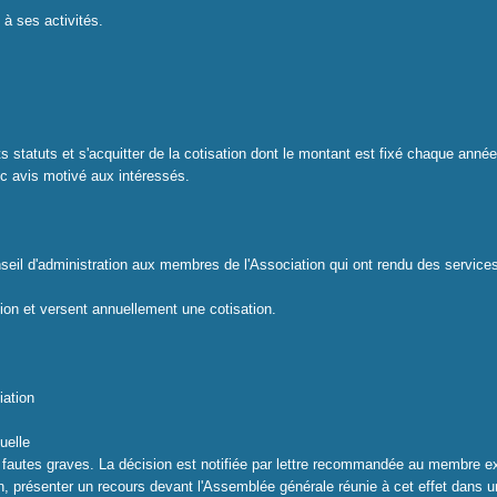
 à ses activités.
ts statuts et s'acquitter de la cotisation dont le montant est fixé chaque année
ec avis motivé aux intéressés.
seil d'administration aux membres de l'Asso­ciation qui ont rendu des services
tion et versent annuellement une cotisation.
iation
uelle
r fautes graves. La décision est notifiée par lettre recommandée au membre e
on, présenter un recours devant l'Assemblée générale réunie à cet effet dans u