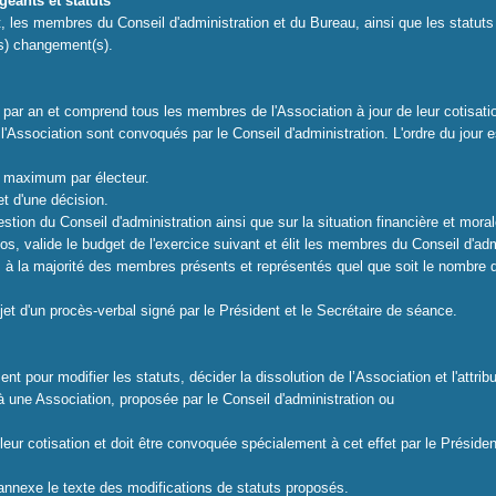
igeants et statuts
jet, les membres du Conseil d'administration et du Bureau, ainsi que les statuts
(s) changement(s).
par an et comprend tous les membres de l'Association à jour de leur cotisati
Association sont convoqués par le Conseil d'administration. L'ordre du jour est
rs maximum par électeur.
et d'une décision.
tion du Conseil d'administration ainsi que sur la situation financière et moral
los, valide le budget de l'exercice suivant et élit les membres du Conseil d'adm
 à la majorité des membres présents et repré­sentés quel que soit le nombre de
jet d'un procès-verbal signé par le Président et le Secrétaire de séance.
our modifier les statuts, décider la dissolu­tion de l’Association et l'attribu
 à une Association, proposée par le Conseil d'administration ou
eur cotisation et doit être convoquée spéciale­ment à cet effet par le Présid
 annexe le texte des modifications de statuts proposés.