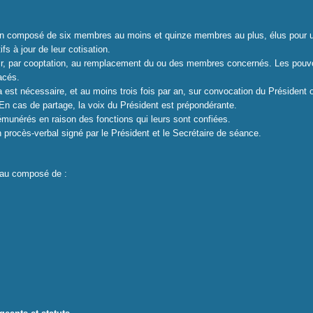
tion composé de six membres au moins et quinze membres au plus, élus pour u
fs à jour de leur cotisation.
oir, par cooptation, au remplacement du ou des membres concernés. Les pouvo
acés.
ela est nécessaire, et au moins trois fois par an, sur convocation du Préside
En cas de partage, la voix du Président est prépondérante.
munérés en raison des fonctions qui leurs sont confiées.
un procès-verbal signé par le Président et le Secrétaire de séance.
eau composé de :